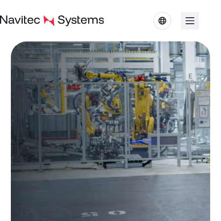
コ
ン
テ
ン
ツ
へ
ス
キ
ッ
プ