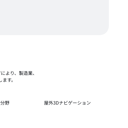
ェアにより、製造業、
します。
療分野
屋外3Dナビゲーション