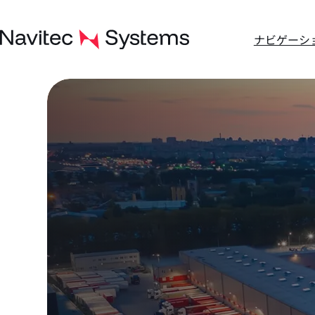
コ
ン
ナビゲーシ
テ
ン
ツ
へ
ス
キ
ッ
プ