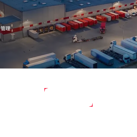
ト管理
150+
当社
世界中のOEM顧客数